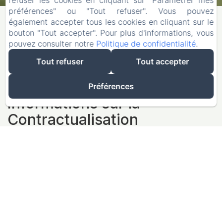
refuser les cookies en cliquant sur "Paramétrer mes
Informations Légales
préférences" ou "Tout refuser". Vous pouvez
également accepter tous les cookies en cliquant sur le
Propriétaire du Site Web :
bouton "Tout accepter". Pour plus d'informations, vous
Nom : SCI Montbretias
pouvez consulter notre
Politique de confidentialité
.
Email :
info@gites-montbretias.fr
Tout refuser
Tout accepter
Téléphone : 0661003734
Numéro SIRET : 44146445000036
Immatriculation Professionnelle : 441464450
Préférences
Informations sur la
Contractualisation
Électronique
Procédures de Réservation :
Étapes de Conclusion du Contrat : Les étapes
suivantes doivent être complétées pour finaliser une
réservation :
Sélectionner les dates et le type de chambre
Saisir les informations des clients
Examiner les détails de la réservation